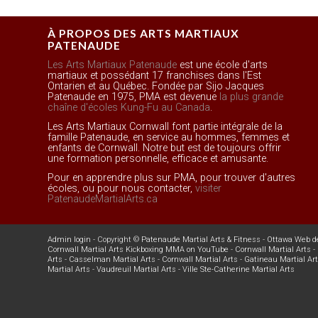
À PROPOS DES ARTS MARTIAUX
PATENAUDE
Les Arts Martiaux Patenaude
est une école d'arts
martiaux et possédant 17 franchises dans l'Est
Ontarien et au Québec. Fondée par Sijo Jacques
Patenaude en 1975, PMA est devenue
la plus grande
chaîne d'écoles Kung-Fu au Canada
.
Les Arts Martiaux Cornwall font partie intégrale de la
famille Patenaude, en service au hommes, femmes et
enfants de Cornwall. Notre but est de toujours offrir
une formation personnelle, efficace et amusante.
Pour en apprendre plus sur PMA, pour trouver d'autres
écoles, ou pour nous contacter,
visiter
PatenaudeMartialArts.ca
Admin login
- Copyright ©
Patenaude Martial Arts & Fitness
-
Ottawa Web d
Cornwall Martial Arts Kickboxing MMA on YouTube
-
Cornwall Martial Arts
-
Arts
-
Casselman Martial Arts
-
Cornwall Martial Arts
-
Gatineau Martial Ar
Martial Arts
-
Vaudreuil Martial Arts
-
Ville Ste-Catherine Martial Arts