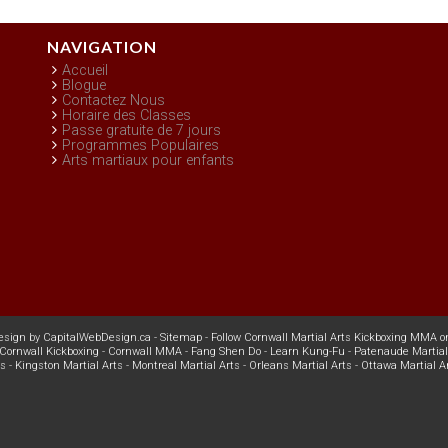
NAVIGATION
Accueil
Blogue
Contactez Nous
Horaire des Classes
Passe gratuite de 7 jours
Programmes Populaires
Arts martiaux pour enfants
esign
by
CapitalWebDesign.ca
-
Sitemap
-
Follow Cornwall Martial Arts Kickboxing MMA o
Cornwall Kickboxing
-
Cornwall MMA
-
Fang Shen Do
-
Learn Kung-Fu
-
Patenaude Martial
ts
-
Kingston Martial Arts
-
Montreal Martial Arts
-
Orleans Martial Arts
-
Ottawa Martial A