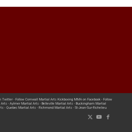
n Twitter
-
Follow Cornwall Martial Arts Kickboxing MMA on Facebook
-
Follow
 Arts
-
Aylmer Martial Arts
-
Belleville Martial Arts
-
Buckingham Martial
rts
-
Quebec Martial Arts
-
Richmond Martial Arts
-
St-Jean-Sur-Richelieu