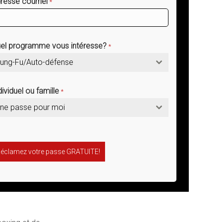
resse courriel
*
el programme vous intéresse?
*
ung-Fu/Auto-défense
dividuel ou famille
*
ne passe pour moi
éclamez votre passe GRATUITE!