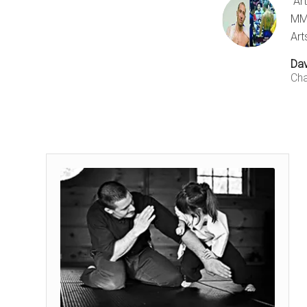
“Ar
MMA
Art
Da
Cha