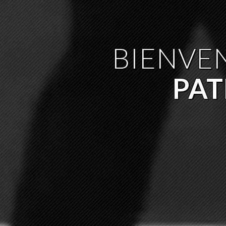
BIENVE
PA