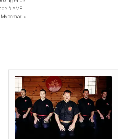
boxing et de
grace à AMP
à Myanmar! »