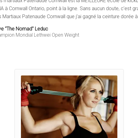
ts martiaux Patenaude Cornwall est la MEILLEURE école de kick
 à Cornwall Ontario, point à la ligne. Sans aucun doute, c’est 
s Martiaux Patenaude Cornwall que j’ai gagné la ceinture dorée 
ve "The Nomad" Leduc
mpion Mondial Lethwei Open Weight