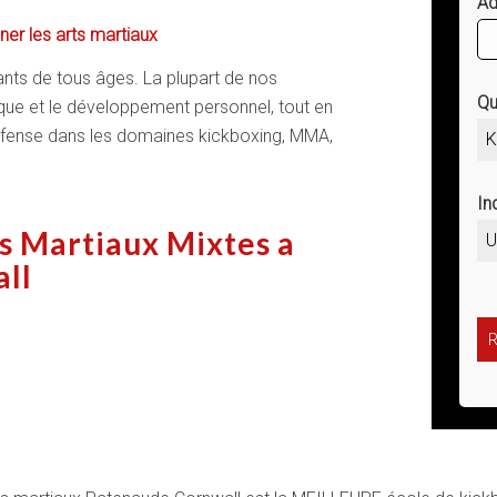
Ad
ner les arts martiaux
ants de tous âges. La plupart de nos
Qu
ue et le développement personnel, tout en
éfense dans les domaines kickboxing, MMA,
K
In
s Martiaux Mixtes a
U
ll
R